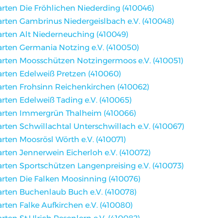
arten Die Fröhlichen Niederding (410046)
arten Gambrinus Niedergeislbach e.V. (410048)
arten Alt Niederneuching (410049)
arten Germania Notzing e.V. (410050)
arten Moosschützen Notzingermoos e.V. (410051)
arten Edelweiß Pretzen (410060)
arten Frohsinn Reichenkirchen (410062)
arten Edelweiß Tading e.V. (410065)
arten Immergrün Thalheim (410066)
arten Schwillachtal Unterschwillach e.V. (410067)
arten Moosrösl Wörth e.V. (410071)
arten Jennerwein Eicherloh e.V. (410072)
arten Sportschützen Langenpreising e.V. (410073)
arten Die Falken Moosinning (410076)
arten Buchenlaub Buch e.V. (410078)
arten Falke Aufkirchen e.V. (410080)