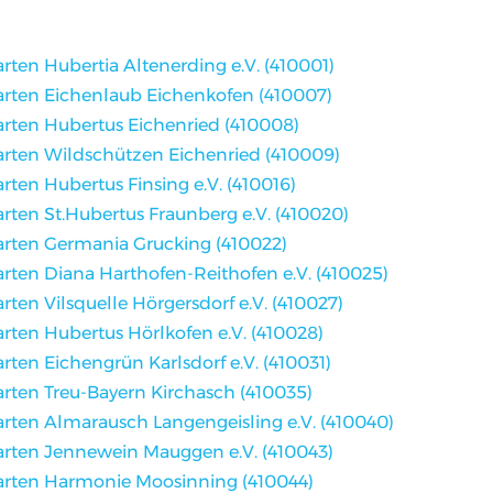
arten Hubertia Altenerding e.V. (410001)
arten Eichenlaub Eichenkofen (410007)
arten Hubertus Eichenried (410008)
arten Wildschützen Eichenried (410009)
arten Hubertus Finsing e.V. (410016)
arten St.Hubertus Fraunberg e.V. (410020)
arten Germania Grucking (410022)
arten Diana Harthofen-Reithofen e.V. (410025)
arten Vilsquelle Hörgersdorf e.V. (410027)
arten Hubertus Hörlkofen e.V. (410028)
arten Eichengrün Karlsdorf e.V. (410031)
arten Treu-Bayern Kirchasch (410035)
arten Almarausch Langengeisling e.V. (410040)
arten Jennewein Mauggen e.V. (410043)
arten Harmonie Moosinning (410044)