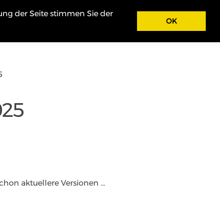
ung der Seite stimmen Sie der
u
Sport
Jugend
Tradition
RWK-Melder
OK
5
025
schon aktuellere Versionen ...