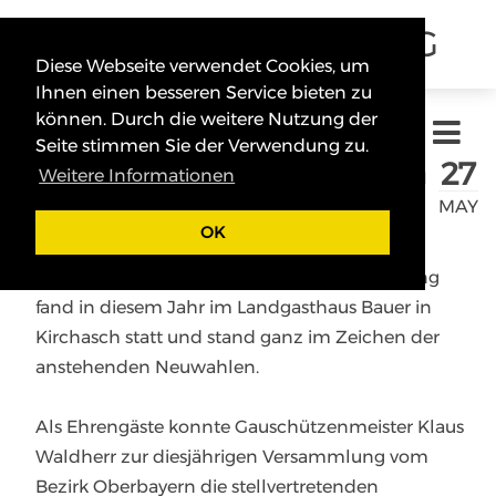
SCHÜTZENGAU ERDING
Diese Webseite verwendet Cookies, um
Ihnen einen besseren Service bieten zu
können. Durch die weitere Nutzung der
Seite stimmen Sie der Verwendung zu.
27
Gauversammlung des Schützengau
Weitere Informationen
MAY
Erding
OK
Die Gauversammlung des Schützengau Erding
fand in diesem Jahr im Landgasthaus Bauer in
Kirchasch statt und stand ganz im Zeichen der
anstehenden Neuwahlen.
Als Ehrengäste konnte Gauschützenmeister Klaus
Waldherr zur diesjährigen Versammlung vom
Bezirk Oberbayern die stellvertretenden